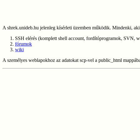
A shrek.unideb.hu jelenleg kísérleti üzemben működik. Mindenki, ak
SSH elérés (komplett shell account, fordítóprogramok, SVN, we
fórumok
wiki
A személyes weblapokhoz az adatokat scp-vel a public_html mappába 