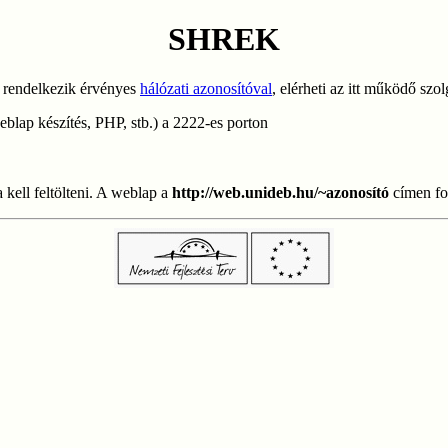
SHREK
i rendelkezik érvényes
hálózati azonosítóval
, elérheti az itt működő szol
blap készítés, PHP, stb.) a 2222-es porton
kell feltölteni. A weblap a
http://web.unideb.hu/~azonosító
címen fog